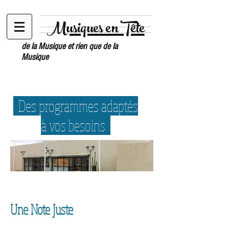
Musiques en Tête
de la Musique et rien que de la
Musique
Fiche d'inscription
2025/2026
Des programmes adaptés
/
Hello Asso
à vos besoins
Une Note Juste