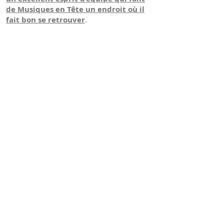
de Musiques en Tête un endroit où il
fait bon se retrouver
.
HORAIRES DES COURS
Nos cours sont dispensés du lundi au
samedi.
Toute la journée et en soirée
Fiche d'inscription